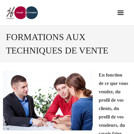
Accueil
FORMATIONS AUX
TECHNIQUES DE VENTE
Conseil
- Audit de votre réseau de vente
En fonction
de ce que vous
- Conseil en stratégie commerciale
vendez, du
profil de vos
- Conseil en développement des outils
clients, du
de vente
profil de vos
vendeurs, du
- Ingénierie des ressources humaines
savoir-faire