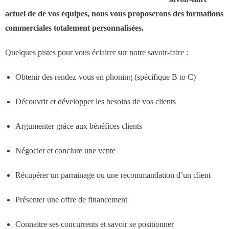
des réseaux de vente
actuel de de vos équipes, nous vous proposerons des formations
commerciales totalement personnalisées.
Formation
Quelques pistes pour vous éclairer sur notre savoir-faire :
- Formations aux techniques de vente
Obtenir des rendez-vous en phoning (spécifique B to C)
- Formations des managers
Découvrir et développer les besoins de vos clients
commerciaux
Argumenter grâce aux bénéfices clients
- Formations organisationnelles
Négocier et conclure une vente
Dirigeants
Récupérer un parrainage ou une recommandation d’un client
Présenter une offre de financement
Le Cabinet
Connaitre ses concurrents et savoir se positionner