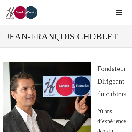
Accueil
JEAN-FRANÇOIS CHOBLET
Conseil
- Audit de votre réseau de vente
Fondateur
Dirigeant
- Conseil en stratégie commerciale
du cabinet
- Conseil en développement des outils
de vente
20 ans
d’expérience
- Ingénierie des ressources humaines
dans la