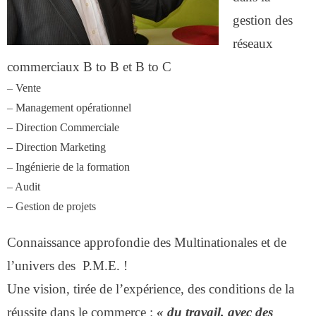
des réseaux de vente
gestion des
réseaux
Formation
commerciaux B to B et B to C
– Vente
- Formations aux techniques de vente
– Management opérationnel
– Direction Commerciale
- Formations des managers
– Direction Marketing
commerciaux
– Ingénierie de la formation
– Audit
- Formations organisationnelles
– Gestion de projets
Dirigeants
Connaissance approfondie des Multinationales et de
l’univers des P.M.E. !
Le Cabinet
Une vision, tirée de l’expérience, des conditions de la
réussite dans le commerce :
« du travail, avec des