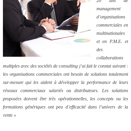
20 ans de
des réseaux de vente
management
d’organisations
Formation
commerciales en
multinationales
- Formations aux techniques de vente
et en P.M.E. et
des
- Formations des managers
collaborations
commerciaux
multiples avec des sociétés de consulting j’ai fait le constat suivant :
les organisations commerciales ont besoin de solutions totalement
sur-mesure qui les aident à développer la performance de leurs
- Formations organisationnelles
réseaux commerciaux salariés ou distributeurs. Les solutions
proposées doivent être très opérationnelles, les concepts ou les
Dirigeants
formations génériques ont peu d’efficacité dans l’univers de la
vente »
Le Cabinet