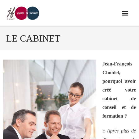
Accueil
LE CABINET
Conseil
Jean-François
- Audit de votre réseau de vente
Choblet,
pourquoi avoir
- Conseil en stratégie commerciale
créé votre
cabinet de
- Conseil en développement des outils
conseil et de
de vente
formation ?
« Après plus de
- Ingénierie des ressources humaines