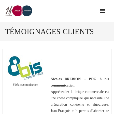
Accueil
TÉMOIGNAGES CLIENTS
Conseil
- Audit de votre réseau de vente
- Conseil en stratégie commerciale
Nicolas BREBION – PDG 8 bis
8 bis communication
communication
- Conseil en développement des outils
Appréhender la brique commerciale est
de vente
une chose compliquée qui nécessite une
préparation cohérente et rigoureuse.
- Ingénierie des ressources humaines
Jean-François m’a permis d’aborder ce