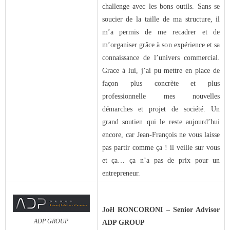
challenge avec les bons outils. Sans se
des réseaux de vente
soucier de la taille de ma structure, il
m’a permis de me recadrer et de
Formation
m’organiser grâce à son expérience et sa
connaissance de l’univers commercial.
- Formations aux techniques de vente
Grace à lui, j’ai pu mettre en place de
façon plus concrète et plus
professionnelle mes nouvelles
- Formations des managers
démarches et projet de société. Un
commerciaux
grand soutien qui le reste aujourd’hui
encore, car Jean-François ne vous laisse
- Formations organisationnelles
pas partir comme ça ! il veille sur vous
et ça… ça n’a pas de prix pour un
entrepreneur.
Dirigeants
Le Cabinet
Joël RONCORONI – Senior Advisor
ADP GROUP
ADP GROUP