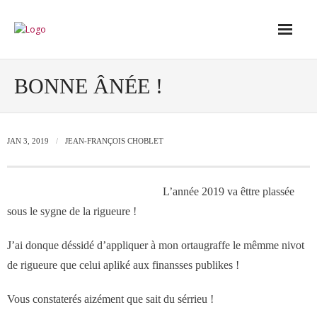
Accueil
BONNE ÂNÉE !
Conseil
JAN 3, 2019
JEAN-FRANÇOIS CHOBLET
- Audit de votre réseau de vente
L’année 2019 va êttre plassée
- Conseil en stratégie commerciale
sous le sygne de la rigueure !
- Conseil en développement des outils
J’ai donque déssidé d’appliquer à mon ortaugraffe le mêmme nivot
de vente
de rigueure que celui apliké aux finansses publikes !
Vous constaterés aizément que sait du sérrieu !
- Ingénierie des ressources humaines