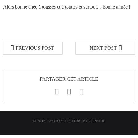
des réseaux de vente
Alors bonne ânée à tousses et à touttes et surtout… bonne année !
Formation
- Formations aux techniques de vente
PREVIOUS POST
NEXT POST
- Formations des managers
commerciaux
PARTAGER CET ARTICLE
- Formations organisationnelles
Dirigeants
Le Cabinet
© 2016 Copyright JF CHOBLET CONSEIL