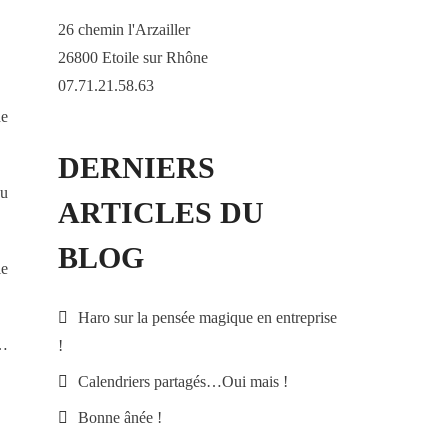
26 chemin l'Arzailler
26800 Etoile sur Rhône
07.71.21.58.63
de
DERNIERS
du
ARTICLES DU
BLOG
le
Haro sur la pensée magique en entreprise
r…
!
Calendriers partagés…Oui mais !
Bonne ânée !