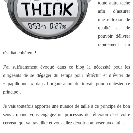
toute autre tache
des réseaux de vente
afin d’assurer
une réflexion de
Formation
qualité et de
pouvoir délivrer
- Formations aux techniques de vente
rapidement un
résultat cohérent !
- Formations des managers
commerciaux
J’ai suffisamment évoqué dans ce blog la nécessité pour les
dirigeants de se dégager du temps pour réfléchir et d’éviter de
« papillonner » dans l’organisation du travail pour contester ce
- Formations organisationnelles
principe…
Dirigeants
Je vais toutefois apporter une nuance de taille à ce principe de bon
sens : quand vous engagez un processus de réflexion c’est votre
Le Cabinet
cerveau qui va travailler et vous allez devoir composer avec lui …