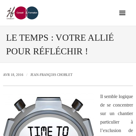
Accueil
LE TEMPS : VOTRE ALLIÉ
POUR RÉFLÉCHIR !
Conseil
- Audit de votre réseau de vente
AVR 18, 2016
JEAN-FRANÇOIS CHOBLET
- Conseil en stratégie commerciale
Il semble logique
- Conseil en développement des outils
de se concentrer
de vente
sur un chantier
particulier à
- Ingénierie des ressources humaines
l’exclusion de