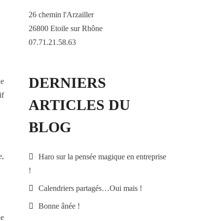
26 chemin l'Arzailler
26800 Etoile sur Rhône
07.71.21.58.63
DERNIERS
de
if
ARTICLES DU
BLOG
e,
Haro sur la pensée magique en entreprise
!
Calendriers partagés…Oui mais !
Bonne ânée !
le