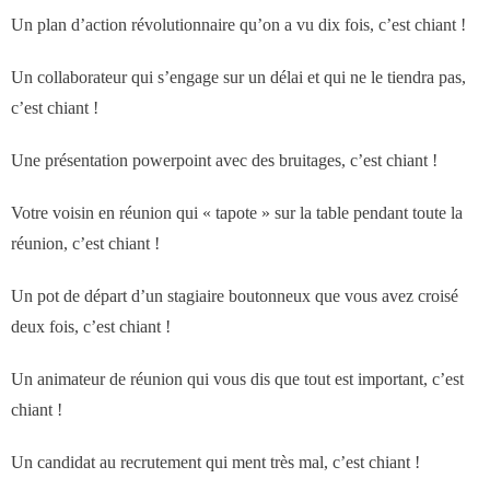
des réseaux de vente
Un plan d’action révolutionnaire qu’on a vu dix fois, c’est chiant !
Un collaborateur qui s’engage sur un délai et qui ne le tiendra pas,
Formation
c’est chiant !
- Formations aux techniques de vente
Une présentation powerpoint avec des bruitages, c’est chiant !
- Formations des managers
Votre voisin en réunion qui « tapote » sur la table pendant toute la
réunion, c’est chiant !
commerciaux
Un pot de départ d’un stagiaire boutonneux que vous avez croisé
- Formations organisationnelles
deux fois, c’est chiant !
Dirigeants
Un animateur de réunion qui vous dis que tout est important, c’est
chiant !
Le Cabinet
Un candidat au recrutement qui ment très mal, c’est chiant !