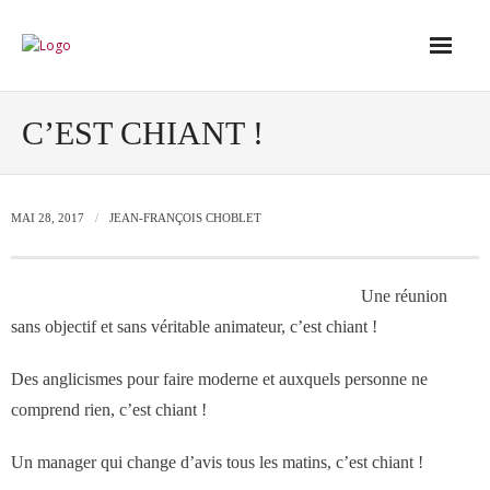
Accueil
C’EST CHIANT !
Conseil
MAI 28, 2017
JEAN-FRANÇOIS CHOBLET
- Audit de votre réseau de vente
Une réunion
- Conseil en stratégie commerciale
sans objectif et sans véritable animateur, c’est chiant !
- Conseil en développement des outils
Des anglicismes pour faire moderne et auxquels personne ne
de vente
comprend rien, c’est chiant !
Un manager qui change d’avis tous les matins, c’est chiant !
- Ingénierie des ressources humaines