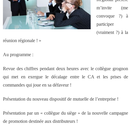
des réseaux de vente
m’invite (me
convoque ?) à
Formation
participer
(vraiment ?) à la
- Formations aux techniques de vente
réunion régionale ! »
Au programme :
- Formations des managers
commerciaux
Revue des chiffres pendant deux heures avec le collègue grognon
qui met en exergue le décalage entre le CA et les prises de
- Formations organisationnelles
commandes qui joue en sa défaveur !
Présentation du nouveau dispositif de mutuelle de l’entreprise !
Dirigeants
Présentation par un « collègue du siège » de la nouvelle campagne
Le Cabinet
de promotion destinée aux distributeurs !