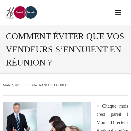
Accueil
COMMENT ÉVITER QUE VOS
VENDEURS S’ENNUIENT EN
Conseil
RÉUNION ?
- Audit de votre réseau de vente
- Conseil en stratégie commerciale
MAR 2, 2015
JEAN-FRANÇOIS CHOBLET
- Conseil en développement des outils
« Chaque mois
de vente
c’est pareil !
Mon Directeur
- Ingénierie des ressources humaines
Régional préféré