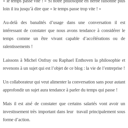
« le temps passe vite ! » Si notre philosophe en herbe raisonne plus
des réseaux de vente
loin il ira jusqu’à dire que « le temps passe trop vite ! »
Formation
Au-delà des banalités d’usage dans une conversation il est
intéressant de constater que nous avons tendance à considérer le
- Formations aux techniques de vente
temps comme un être vivant capable d’accélérations ou de
ralentissements !
- Formations des managers
Laissons à Michel Onfray ou Raphael Enthoven la philosophie et
commerciaux
revenons à un sujet qui est l’objet de ce blog : la vie de l’entreprise !
- Formations organisationnelles
Un collaborateur qui veut alimenter la conversation sans pour autant
approfondir un sujet aura tendance à parler du temps qui passe !
Dirigeants
Mais il est aisé de constater que certains salariés vont avoir un
investissement très important dans leur travail principalement sous
Le Cabinet
forme d’action.