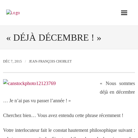
Accueil
« DÉJÀ DÉCEMBRE ! »
Conseil
DÉC 7, 2015
JEAN-FRANÇOIS CHOBLET
- Audit de votre réseau de vente
« Nous sommes
- Conseil en stratégie commerciale
déjà en décembre
… Je n’ai pas vu passer l’année ! »
- Conseil en développement des outils
de vente
Cherchez bien… Vous avez entendu cette phrase récemment !
Votre interlocuteur fait le constat hautement philosophique suivant :
- Ingénierie des ressources humaines