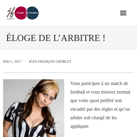
Accueil
ÉLOGE DE L’ARBITRE !
Conseil
MAI 1, 2017
JEAN-FRANÇOIS CHOBLET
- Audit de votre réseau de vente
Vous participez à un match de
- Conseil en stratégie commerciale
football et vous trouvez normal
que votre sport préféré soit
- Conseil en développement des outils
encadré par des règles et qu’un
de vente
arbitre soit chargé de les
appliquer.
- Ingénierie des ressources humaines