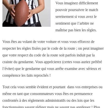
Vous imaginez difficilement
des réseaux de vente
pouvoir poursuivre le match
sereinement si vous avez le
Formation
sentiment que l’arbitre ne
maîtrise pas bien les règles.
- Formations aux techniques de vente
Vous êtes au volant de votre voiture et vous vous efforcez de
- Formations des managers
respecter les règles fixées par le code de la route ; on peut imaginer
commerciaux
que votre respect du code de la route soit parfois induit par la
crainte du gendarme. Vous apprécierez (certes vous auriez préféré
- Formations organisationnelles
l’éviter) que le gendarme qui vous arrête examine avec sérieux et
compétence les faits reprochés !
Dirigeants
Tout cela vous semble évident et pourtant dans vos entreprises ou
même en tant que consommateurs vous êtes en permanence
Le Cabinet
confrontés à des règlements administratifs ou des lois que les
fonctionnaires savent rédiger mais ne savent pas appliquer ! Plus