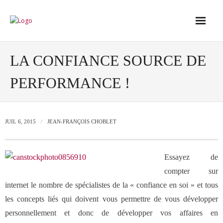
Accueil
LA CONFIANCE SOURCE DE
PERFORMANCE !
Conseil
- Audit de votre réseau de vente
JUIL 6, 2015
JEAN-FRANÇOIS CHOBLET
- Conseil en stratégie commerciale
Essayez de
- Conseil en développement des outils
compter sur
de vente
internet le nombre de spécialistes de la « confiance en soi » et tous
les concepts liés qui doivent vous permettre de vous développer
personnellement et donc de développer vos affaires en
- Ingénierie des ressources humaines