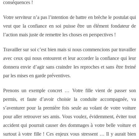
conséquences !
des réseaux de vente
Votre serviteur n’a pas l’intention de battre en brèche le postulat qui
Formation
veut que la confiance en soi puisse être un élément fondateur de
l’action mais juste de remettre les choses en perspectives !
- Formations aux techniques de vente
Travailler sur soi c’est bien mais si nous commencions par travailler
- Formations des managers
avec ceux qui nous entourent et leur accorder la confiance qui leur
donnera envie d’agir sans craindre les reproches et sans être freiné
commerciaux
par les mises en garde préventives.
- Formations organisationnelles
Prenons un exemple concret … Votre fille vient de passer son
permis, et faute d’avoir choisie la conduite accompagnée, va
Dirigeants
s’aventurer pour la première fois seule au volant de votre voiture
pour aller retrouver ses amis. Vous voulez, évidemment, éviter tout
Le Cabinet
accident qui pourrait causer des dommages à votre belle voiture et
surtout à votre fille ! Ces enjeux vous stressent … Il y aurait bien