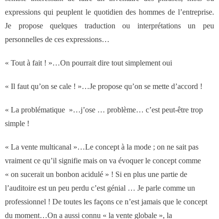
des réseaux de vente
expressions qui peuplent le quotidien des hommes de l’entreprise.
Je propose quelques traduction ou interprétations un peu
Formation
personnelles de ces expressions…
« Tout à fait ! »…On pourrait dire tout simplement oui
- Formations aux techniques de vente
« Il faut qu’on se cale ! »…Je propose qu’on se mette d’accord !
- Formations des managers
commerciaux
« La problématique »…j’ose … problème… c’est peut-être trop
simple !
- Formations organisationnelles
« La vente multicanal »…Le concept à la mode ; on ne sait pas
vraiment ce qu’il signifie mais on va évoquer le concept comme
Dirigeants
« on sucerait un bonbon acidulé » ! Si en plus une partie de
l’auditoire est un peu perdu c’est génial … Je parle comme un
Le Cabinet
professionnel ! De toutes les façons ce n’est jamais que le concept
du moment…On a aussi connu « la vente globale », la