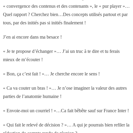
- Notre valeur ajoutée
« convergence des contenus et des contenants », le « pur player »…
Quel rapport ? Cherchez bien…Des concepts utilisés partout et par
- JF Choblet
tous, par des initiés pas si initiés finalement !
- Références clients
J’en ai encore dans ma besace !
« Je te propose d’échanger »… J’ai un truc à te dire et tu ferais
Contact
mieux de m’écouter !
« Bon, ça c’est fait ! »… Je cherche encore le sens !
« Ca va couter un bras ! »… Je n’ose imaginer la valeur des autres
parties de l’anatomie humaine !
« Envoie-moi un courriel ! »…Ca fait bêbête sauf sur France Inter !
« Qui fait le relevé de décision ? »… A qui je pourrais bien refiler la