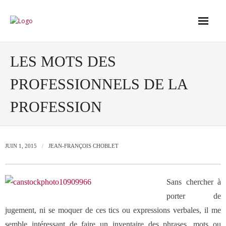
Accueil
LES MOTS DES
PROFESSIONNELS DE LA
Conseil
PROFESSION
- Audit de votre réseau de vente
- Conseil en stratégie commerciale
JUIN 1, 2015
JEAN-FRANÇOIS CHOBLET
- Conseil en développement des outils
Sans chercher à
de vente
porter de
jugement, ni se moquer de ces tics ou expressions verbales, il me
- Ingénierie des ressources humaines
semble intéressant de faire un inventaire des phrases, mots ou