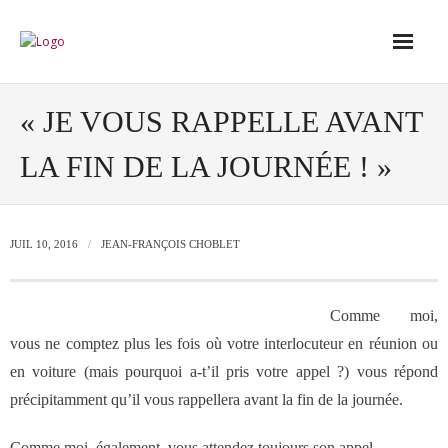
Accueil
« JE VOUS RAPPELLE AVANT
LA FIN DE LA JOURNÉE ! »
Conseil
- Audit de votre réseau de vente
JUIL 10, 2016
JEAN-FRANÇOIS CHOBLET
- Conseil en stratégie commerciale
Comme moi,
- Conseil en développement des outils
vous ne comptez plus les fois où votre interlocuteur en réunion ou
de vente
en voiture (mais pourquoi a-t’il pris votre appel ?) vous répond
précipitamment qu’il vous rappellera avant la fin de la journée.
- Ingénierie des ressources humaines
Comme moi, également, vous attendez toujours son appel…