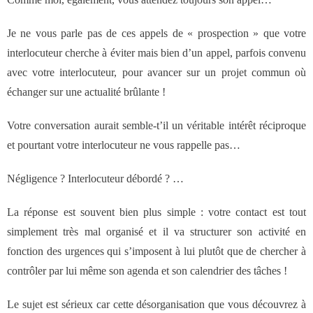
des réseaux de vente
Je ne vous parle pas de ces appels de « prospection » que votre
Formation
interlocuteur cherche à éviter mais bien d’un appel, parfois convenu
avec votre interlocuteur, pour avancer sur un projet commun où
- Formations aux techniques de vente
échanger sur une actualité brûlante !
Votre conversation aurait semble-t’il un véritable intérêt réciproque
- Formations des managers
et pourtant votre interlocuteur ne vous rappelle pas…
commerciaux
Négligence ? Interlocuteur débordé ? …
- Formations organisationnelles
La réponse est souvent bien plus simple : votre contact est tout
simplement très mal organisé et il va structurer son activité en
Dirigeants
fonction des urgences qui s’imposent à lui plutôt que de chercher à
contrôler par lui même son agenda et son calendrier des tâches !
Le Cabinet
Le sujet est sérieux car cette désorganisation que vous découvrez à