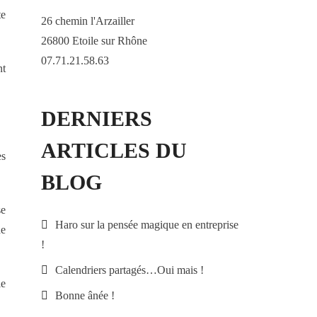
te
26 chemin l'Arzailler
26800 Etoile sur Rhône
07.71.21.58.63
nt
DERNIERS
ARTICLES DU
es
BLOG
se
Haro sur la pensée magique en entreprise
de
!
Calendriers partagés…Oui mais !
le
Bonne ânée !