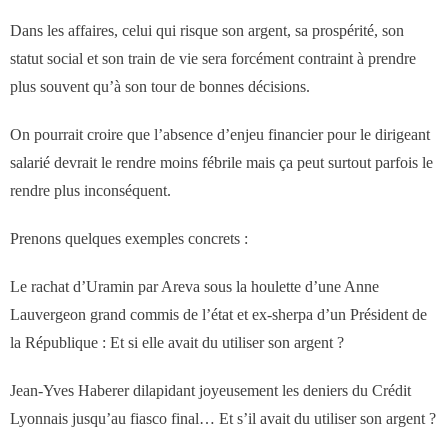
des réseaux de vente
Dans les affaires, celui qui risque son argent, sa prospérité, son
statut social et son train de vie sera forcément contraint à prendre
Formation
plus souvent qu’à son tour de bonnes décisions.
- Formations aux techniques de vente
On pourrait croire que l’absence d’enjeu financier pour le dirigeant
salarié devrait le rendre moins fébrile mais ça peut surtout parfois le
- Formations des managers
rendre plus inconséquent.
commerciaux
Prenons quelques exemples concrets :
- Formations organisationnelles
Le rachat d’Uramin par Areva sous la houlette d’une Anne
Lauvergeon grand commis de l’état et ex-sherpa d’un Président de
Dirigeants
la République : Et si elle avait du utiliser son argent ?
Jean-Yves Haberer dilapidant joyeusement les deniers du Crédit
Le Cabinet
Lyonnais jusqu’au fiasco final… Et s’il avait du utiliser son argent ?