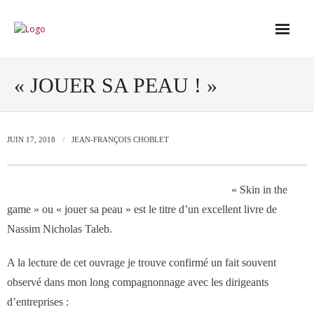
Accueil
« JOUER SA PEAU ! »
Conseil
JUIN 17, 2018
JEAN-FRANÇOIS CHOBLET
- Audit de votre réseau de vente
« Skin in the
- Conseil en stratégie commerciale
game » ou « jouer sa peau » est le titre d’un excellent livre de
Nassim Nicholas Taleb.
- Conseil en développement des outils
de vente
A la lecture de cet ouvrage je trouve confirmé un fait souvent
observé dans mon long compagnonnage avec les dirigeants
- Ingénierie des ressources humaines
d’entreprises :