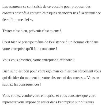
des réseaux de vente
Les assureurs se sont saisis de ce vocable pour proposer des
contrats destinés à couvrir les risques financiers liés à la défaillance
Formation
de « l’homme clef ».
- Formations aux techniques de vente
Traiter c’est bien, prévenir c’est mieux !
C’est bien le principe même de l’existence d’un homme clef dans
- Formations des managers
votre entreprise qu’il faut combattre !
commerciaux
Vous vous absentez, votre entreprise s’effondre ?
- Formations organisationnelles
Bien sur c’est bon pour votre égo mais ce n’est pas forcément vous
qui décidez du moment de votre absence ni des causes… Vous en
Dirigeants
subirez les conséquences !
Le Cabinet
Vous voulez vendre votre entreprise et vous constatez que votre
repreneur vous impose de rester dans l’entreprise sur plusieurs