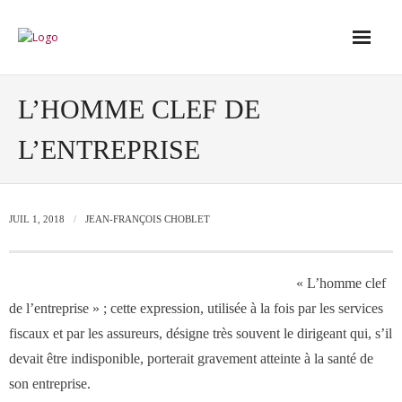
Accueil
L’HOMME CLEF DE
L’ENTREPRISE
Conseil
- Audit de votre réseau de vente
JUIL 1, 2018
JEAN-FRANÇOIS CHOBLET
- Conseil en stratégie commerciale
« L’homme clef
- Conseil en développement des outils
de l’entreprise » ; cette expression, utilisée à la fois par les services
de vente
fiscaux et par les assureurs, désigne très souvent le dirigeant qui, s’il
devait être indisponible, porterait gravement atteinte à la santé de
son entreprise.
- Ingénierie des ressources humaines