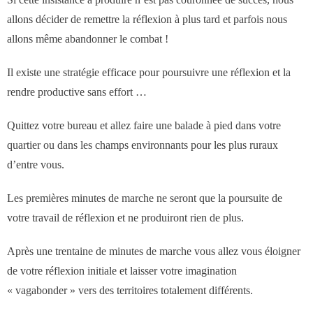
des réseaux de vente
allons décider de remettre la réflexion à plus tard et parfois nous
allons même abandonner le combat !
Formation
Il existe une stratégie efficace pour poursuivre une réflexion et la
- Formations aux techniques de vente
rendre productive sans effort …
Quittez votre bureau et allez faire une balade à pied dans votre
- Formations des managers
quartier ou dans les champs environnants pour les plus ruraux
commerciaux
d’entre vous.
- Formations organisationnelles
Les premières minutes de marche ne seront que la poursuite de
votre travail de réflexion et ne produiront rien de plus.
Dirigeants
Après une trentaine de minutes de marche vous allez vous éloigner
de votre réflexion initiale et laisser votre imagination
Le Cabinet
« vagabonder » vers des territoires totalement différents.