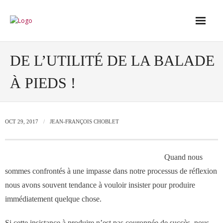
Accueil
DE L’UTILITÉ DE LA BALADE
À PIEDS !
Conseil
- Audit de votre réseau de vente
OCT 29, 2017
JEAN-FRANÇOIS CHOBLET
- Conseil en stratégie commerciale
Quand nous
- Conseil en développement des outils
sommes confrontés à une impasse dans notre processus de réflexion
de vente
nous avons souvent tendance à vouloir insister pour produire
immédiatement quelque chose.
- Ingénierie des ressources humaines
Si cette insistance à produire n’est pas couronnée de succès, nous